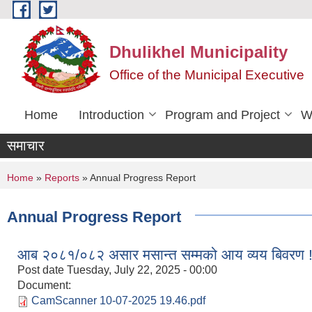
Skip to main content
Dhulikhel Municipality
Office of the Municipal Executive
Home
Introduction
Program and Project
W
समाचार
You are here
Home
»
Reports
» Annual Progress Report
Annual Progress Report
आब २०८१/०८२ असार मसान्त सम्मको आय व्यय बिवरण !
Post date
Tuesday, July 22, 2025 - 00:00
Document:
CamScanner 10-07-2025 19.46.pdf