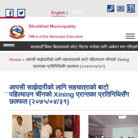
Skip to main content
English
नेपाली
Dhulikhel Municipality
Office of the Municipal Executive
समाचार
काठमाडौँ बिश्व बिद्यालयको कोटा सिटमा भर्नाका लागि आबेदन माग गरिएको 
Thursday, August 6, 2026 - 00:00
You are here
Home
» आपसी साझेदारीको लागि सहयात्राको बाटो पहिल्याउन चीनको Xining
प्रान्तका प्रतिनिधिसँग छलफल (२०७५/०४/३१)
आपसी साझेदारीको लागि सहयात्राको बाटो
पहिल्याउन चीनको Xining प्रान्तका प्रतिनिधिसँग
छलफल (२०७५/०४/३१)