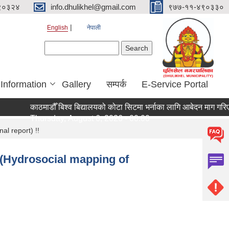
९०३२४
info.dhulikhel@gmail.com
९७७-११-४९०३३०
English
नेपाली
Search form
Search
 Information
Gallery
सम्पर्क
E-Service Portal
काठमाडौँ बिश्व बिद्यालयको कोटा सिटमा भर्नाका लागि आबेदन माग गरिएको
Thursday, August 6, 2026 - 00:00
nal report) !!
िवेदन (Hydrosocial mapping of