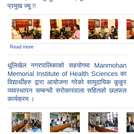
प्रमुख ज्यु !!
Read more
about World Bank बाट आएको टोलि संग तिनै तहको
बजेट ब्यबस्थापन ,खर्च ब्यबस्थापनका साथै स्थानीय
निकायमा भएका बिबिध चुनौती लगायतका बिषयमा
धुलिखेल नगरपालिकाको सहयोगमा Manmohan
अन्तरक्रिया गर्नु हुँदै नगर प्रमुख तथा नगर उप- प्रमुख ज्यु !!
Memorial Institute of Health Sciences का
विद्यार्थीहरु द्वारा आयोजना गरेको सामुदायिक कुकुर
व्यवस्थापन सम्बन्धी सरोकारवाला सहितको छलफल
कार्यक्रम ।