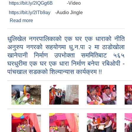
https://bit.ly/2lQGg6B
-Video
https://bit.ly/2lTb9ay
-Audio Jingle
Read more
about संबिधान दिवस भब्यताकासाथ मनाउने सम्बन्धमा !!
धुलिखेल नगरपालिकाको एक घर एक धाराको नीति
अनुरुप नगरकाे सहयाेगमा धु.न.पा २ मा ठाडाेखाेला
खानेपानी निर्माण उपभाेक्ता सममितिबाट ५६५
घरधुरीमा एक घर एक धारा निर्माण बनेपा रबिओपी -
पांचखाल सडककाे शिल्यान्यास कार्यक्रम !!