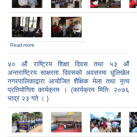
Read more
about धुलिखेल नगरपालिका नगर सभाहल निर्माणको लागि
जिल्ला समन्वय समितिबाट प्राप्त हुने रु दुइ करोड अनुदान
रकमको सम्झौता सम्पन्न !!
४० औं राष्ट्रिय शिक्षा दिवस तथा ५३ औं
अन्तराष्ट्रिय साक्षरता दिवसको अवसरमा धुलिखेल
नगरपालिकाद्वारा आयोजित शैक्षिक मेला तथा नृत्य
प्रतियोगिता कार्यक्रम । (कार्यक्रम मितिः २०७६
भाद्र २३ गते । )