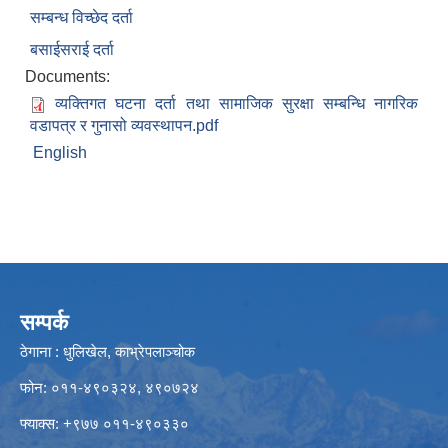
सम्बन्ध विच्छेद दर्ता
बसाईसराई दर्ता
Documents:
व्यक्तिगत घटना दर्ता तथा सामाजिक सुरक्षा सम्बन्धि नागरिक
वडापत्र र गुनासो व्यवस्थापन.pdf
English
सम्पर्क
ठेगाना : धुलिखेल, काभ्रेपलाञ्चोक
फोन: ०११-४९०३२४, ४९०७२४
फ्याक्स: +९७७ ०११-४९०३३०