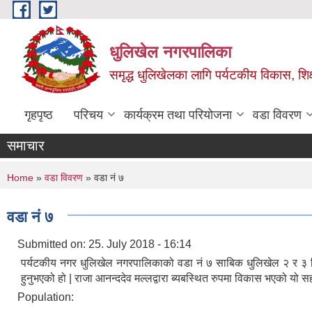
Skip to main content
धुलिखेल नगरपालिका
समृद्ध धुलिखेलका लागि पर्यटकीय विकास, शिक्ष
गृहपृष्ठ
परिचय
कार्यक्रम तथा परियोजना
वडा विवरण
समाचार
You are here
Home
»
वडा विवरण
» वडा नं ७
वडा नं ७
Submitted on:
25. July 2018 - 16:14
पर्यटकीय नगर धुलिखेल नगरपालिकाको वडा नं ७ साबिक धुलिखेल २ र ३ मिलेर 
हुनुभएको हो | राजा आनन्ददेव मल्लद्वारा ब्यबस्थित रुपमा विकास भएको य
Population: