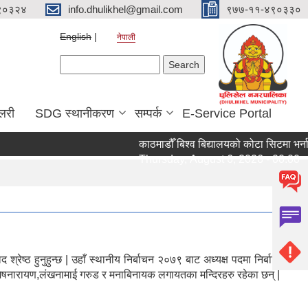
९०३२४
info.dhulikhel@gmail.com
९७७-११-४९०३३०
English
नेपाली
Search form
Search
ालरी
SDG स्थानीकरण
सम्पर्क
E-Service Portal
काठमाडौँ बिश्व बिद्यालयको कोटा सिटमा भर्नाक
Thursday, August 6, 2026 - 00:00
ष्ठ हुनुहुन्छ | उहाँ स्थानीय निर्बाचन २०७९ बाट अध्यक्ष पदमा निर्बाचित
,शेषनारायण,लंखनामाई गरुड र मनाबिनायक लगायतका मन्दिरहरु रहेका छन् |