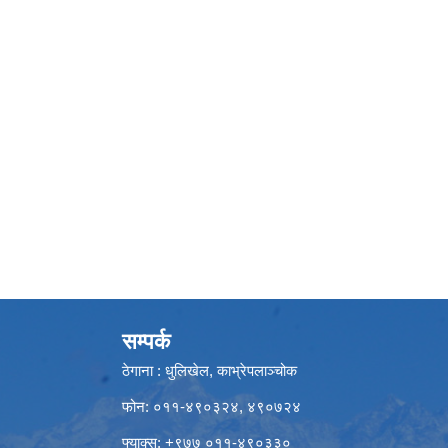
सम्पर्क
ठेगाना : धुलिखेल, काभ्रेपलाञ्चोक
फोन: ०११-४९०३२४, ४९०७२४
फ्याक्स: +९७७ ०११-४९०३३०