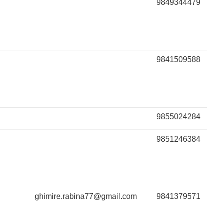
9849344479
9841509588
9855024284
9851246384
ghimire.rabina77@gmail.com
9841379571