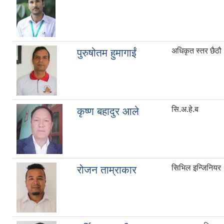
अधिकृत स्तर छैठौ
पुरुषोतम हुमागाईं
सि.अ.हे.ब
कृष्ण बहादुर आले
सिभिल इन्जिनियर
रोजन ताम्राकार