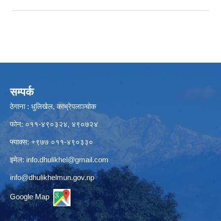
सम्पर्क
ठेगाना : धुलिखेल, काभ्रेपलाञ्चोक
फोन: ०११-४९०३२४, ४९०७२४
फ्याक्स: +९७७ ०११-४९०३३०
इमेल:
info.dhulikhel@gmail.com
info@dhulikhelmun.gov.np
Google Map