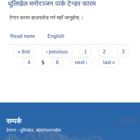
धुलिखेल मनोरञ्जन पार्क टेन्डर फारम
टेन्टर फारम डाउनलोड गर्न यहाँ जानुहोस् ।
Read more
about धुलिखेल मनोरञ्जन पार्क टेन्डर फारम
English
Pages
« first
‹ previous
1
2
3
4
5
6
next ›
last »
सम्पर्क
ठेगाना : धुलिखेल, काभ्रेपलाञ्चोक