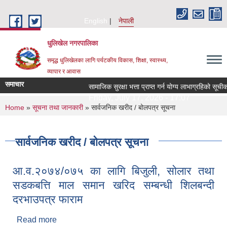
Skip to main content
English
नेपाली
धुलिखेल नगरपालिका
समृद्ध धुलिखेलका लागि पर्यटकीय विकास, शिक्षा, स्वास्थ्य,
व्यापार र आवास
समाचार
सामाजिक सुरक्षा भत्ता प्राप्त गर्न योग्य लाभाग्रहिको सू
Friday, July 17, 2026 - 17:07
You are here
Home
»
सूचना तथा जानकारी
» सार्वजनिक खरीद / बोलपत्र सूचना
सार्वजनिक खरीद / बोलपत्र सूचना
आ.व.२०७४/०७५ का लागि बिजुली, सोलार तथा
सडकबत्ति माल समान खरिद सम्बन्धी शिलबन्दी
दरभाउपत्र फाराम
Read more
about आ.व.२०७४/०७५ का लागि बिजुली, सोलार तथा