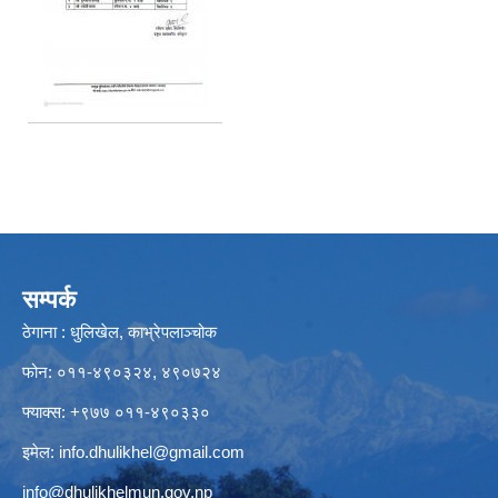
सम्पर्क
ठेगाना : धुलिखेल, काभ्रेपलाञ्चोक
फोन: ०११-४९०३२४, ४९०७२४
फ्याक्स: +९७७ ०११-४९०३३०
इमेल:
info.dhulikhel@gmail.com
info@dhulikhelmun.gov.np