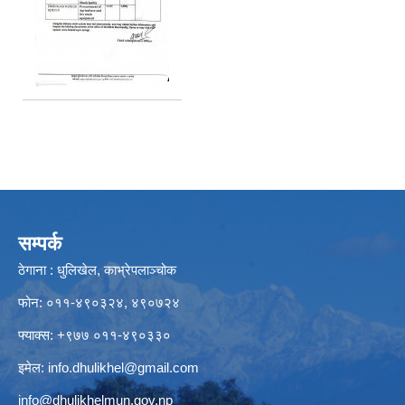
सम्पर्क
ठेगाना : धुलिखेल, काभ्रेपलाञ्चोक
फोन: ०११-४९०३२४, ४९०७२४
फ्याक्स: +९७७ ०११-४९०३३०
इमेल:
info.dhulikhel@gmail.com
info@dhulikhelmun.gov.np