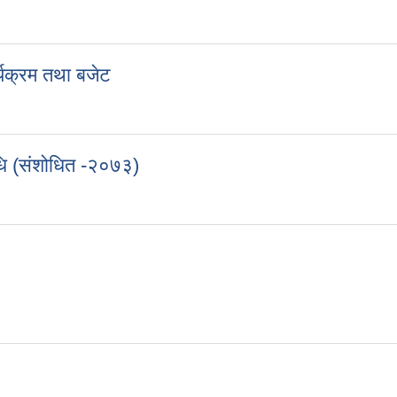
ाहरु
यक्रम तथा बजेट
र्यक्रम तथा बजेट
िधि (संशोधित -२०७३)
यविधि (संशोधित -२०७३)