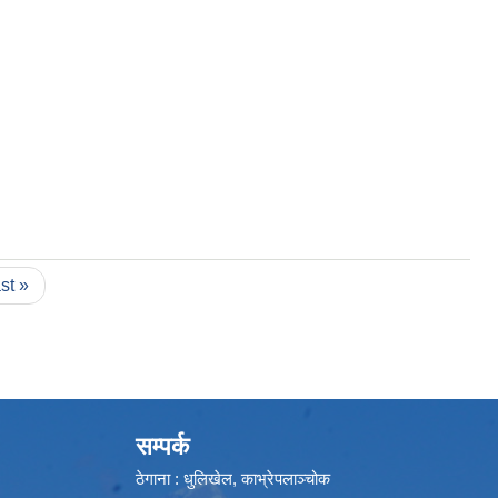
ast »
सम्पर्क
ठेगाना : धुलिखेल, काभ्रेपलाञ्चोक