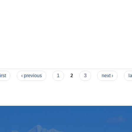
irst
‹ previous
1
2
3
next ›
l