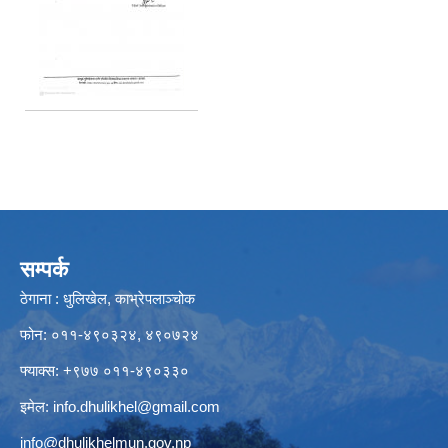
सम्पर्क
ठेगाना : धुलिखेल, काभ्रेपलाञ्चोक
फोन: ०११-४९०३२४, ४९०७२४
फ्याक्स: +९७७ ०११-४९०३३०
इमेल:
info.dhulikhel@gmail.com
info@dhulikhelmun.gov.np