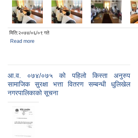
मिति:२०७४/०६/०९ गते
Read more
about धुलिखेल नगरपालिका तथा Micro Enterprise
Development program UNDP बीच उद्यमशीलता
बिकास स्वरोजगार प्रबर्धन र गरिबि निवारण गर्ने कार्यका लागि
दुइ पक्ष बीच सम्झौता सम्पन्न !
आ.व. ०७४/०७५ को पहिलो किस्ता अनुरुप
सामाजिक सुरक्षा भत्ता वितरण सम्बन्धी धुलिखेल
नगरपालिकाको सूचना