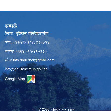
सम्पर्क
ठेगाना : धुलिखेल, काभ्रेपलाञ्चोक
फोन: ०११-४९०३२४, ४९०७२४
फ्याक्स: +९७७ ०११-४९०३३०
इमेल:
info.dhulikhel@gmail.com
info@dhulikhelmun.gov.np
Google Map
© 2026 धुलिखेल नगरपालिका