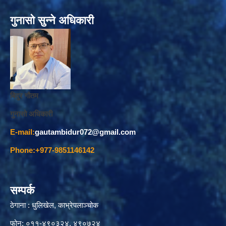
गुनासो सुन्ने अधिकारी
बिदुर गौतम
गुनासो अधिकारी
E-mail:
gautambidur072@gmail.com
Phone:+977-9851146142
सम्पर्क
ठेगाना : धुलिखेल, काभ्रेपलाञ्चोक
फोन: ०११-४९०३२४, ४९०७२४