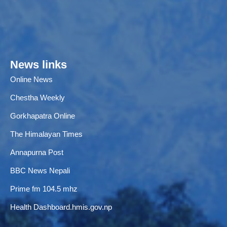
News links
Online News
Chestha Weekly
Gorkhapatra Online
The Himalayan Times
Annapurna Post
BBC News Nepali
Prime fm 104.5 mhz
Health Dashboard.hmis.gov.np