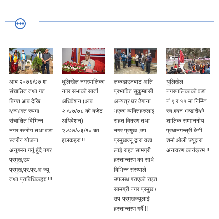
आब २०७६/७७ मा
धुलिखेल नगरपालिका
लकडाउनबाट अति
धुलिखेल
संचालित तथा गत
नगर सभाको सातौं
प्रभावित सुकुम्बासी
नगरपालिकाको वडा
बिगत आब देखि
अधिवेशन (आब
अन्यत्र घर ठेगाना
नं ९ र ११ मा निर्मित
क्रमागत रुपमा
२०७७/७८ को बजेट
भएका व्यक्तिहरुलाई
स्व.मदन भण्डारीको
संचालित विभिन्न
अधिवेशन)
राहत वितरण तथा
शालिक सम्माननीय
नगर स्तरीय तथा वडा
२०७७/०३/१० का
नगर प्रमुख ,उप
प्रधानमन्त्री केपी
स्तरीय योजना
झलकहरु !!
प्रमुखज्यू द्वारा वडा
शर्मा ओली ज्यूद्वारा
अनुगमन गर्नु हुँदै नगर
लाई राहत सामग्री
अनावरण कार्यक्रम !!
प्रमुख,उप-
हस्तान्तरण का साथै
प्रमुख,प्र.प्र.अ ज्यू
बिभिन्न संस्थाले
तथा प्राबिधिकहरु !!!
उपलब्ध गराएको राहत
सामग्री नगर प्रमुख /
उप-प्रमुखज्यूलाई
हस्तान्तरण गर्दै !!