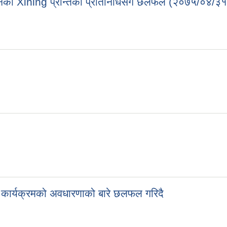
ीनको Xining प्रान्तका प्रतिनिधिसँग छलफल (२०७५/०४/३१
ी कार्यक्रमको अवधारणाको बारे छलफल गरिदै