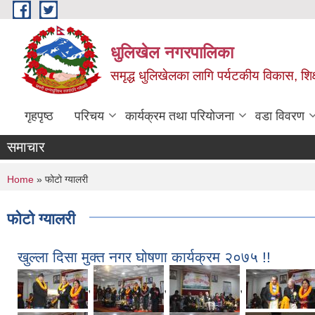
Skip to main content
धुलिखेल नगरपालिका
समृद्ध धुलिखेलका लागि पर्यटकीय विकास, शिक्ष
गृहपृष्ठ
परिचय
कार्यक्रम तथा परियोजना
वडा विवरण
समाचार
You are here
Home
» फोटो ग्यालरी
फोटो ग्यालरी
खुल्ला दिसा मुक्त नगर घोषणा कार्यक्रम २०७५ !!
,
,
,