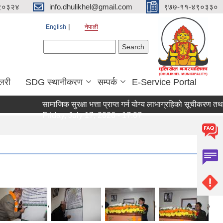
९०३२४
info.dhulikhel@gmail.com
९७७-११-४९०३३०
English
नेपाली
Search form
Search
ालरी
SDG स्थानीकरण
सम्पर्क
E-Service Portal
सामाजिक सुरक्षा भत्ता प्राप्त गर्न योग्य लाभाग्रहिको सूचीकरण तथा न
Friday, July 17, 2026 - 17:07
,
,
,
,